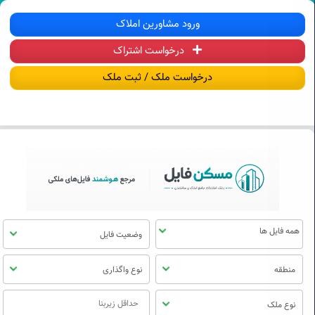
سکن فایل | خرید، فروش، رهن و اجاره آ
ورود مشاورین املاک
درخواست اشتراک
منوی
مسکن
درخواست ملک / ثبت ملک
فایل
وضعیت فایل
منطقه
نوع واگذاری
نوع ملک