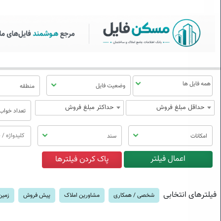
سکن فایل | خرید، فروش، رهن
منوی
مسکن
فایل
وضعیت فایل
منطقه
حداقل مبلغ فروش
حداکثر مبلغ فروش
تعداد خواب
امکانات
سند
فیلترهای انتخابی
شخصی / همکاری
مشاورین املاک
پیش فروش
زمین