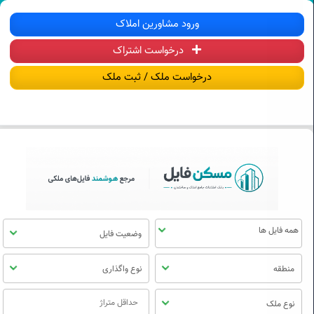
سکن فایل | خرید، فروش، رهن و اجاره آ
ورود مشاورین املاک
درخواست اشتراک
منوی
مسکن
درخواست ملک / ثبت ملک
فایل
وضعیت فایل
منطقه
نوع واگذاری
نوع ملک