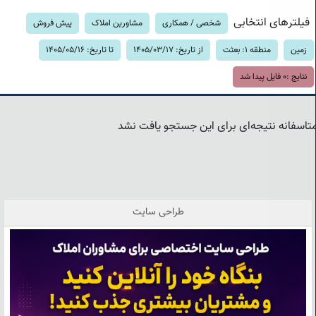
فیلترهای انتخابی
شخصی / همکاری
مشاورین املاک
پیش فروش
زمین
منطقه 1: بعثت
از تاریخ: 1405/03/17
تا تاریخ: 1405/05/16
نتایج :
0
فایل پیدا شد
تاسفانه نتیجه‌ای برای این جستجو یافت نشد
طراحی سایت