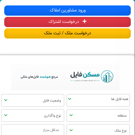
سکن فایل | خرید، فروش، رهن و اجاره آ
ورود مشاورین املاک
درخواست اشتراک
منوی
مسکن
درخواست ملک / ثبت ملک
فایل
وضعیت فایل
منطقه
نوع واگذاری
نوع ملک