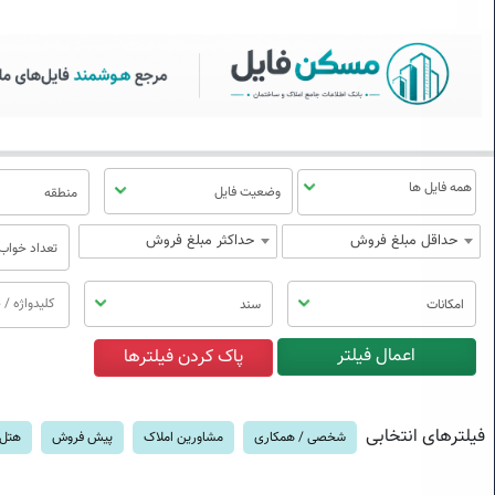
سکن فایل | خرید، فروش، رهن
منوی
مسکن
فایل
وضعیت فایل
منطقه
حداقل مبلغ فروش
حداکثر مبلغ فروش
تعداد خواب
امکانات
سند
فیلترهای انتخابی
شخصی / همکاری
مشاورین املاک
پیش فروش
هتل 