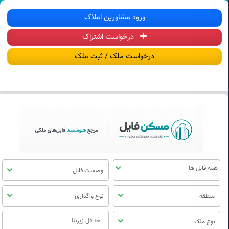
سکن فایل | خرید، فروش، رهن و اجاره آ
ورود مشاورین املاک
درخواست اشتراک
منوی
مسکن
درخواست ملک / ثبت ملک
فایل
وضعیت فایل
منطقه
نوع واگذاری
نوع ملک