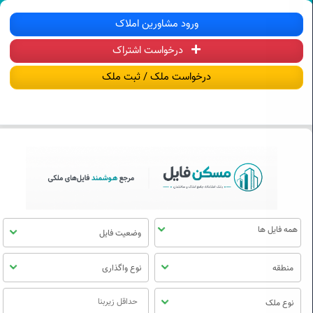
سکن فایل | خرید، فروش، رهن و اجاره آ
ورود مشاورین املاک
درخواست اشتراک
منوی
مسکن
درخواست ملک / ثبت ملک
فایل
وضعیت فایل
منطقه
نوع واگذاری
نوع ملک