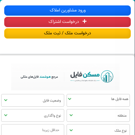
سکن فایل | خرید، فروش، رهن و اجاره آ
ورود مشاورین املاک
درخواست اشتراک
منوی
مسکن
درخواست ملک / ثبت ملک
فایل
وضعیت فایل
منطقه
نوع واگذاری
نوع ملک