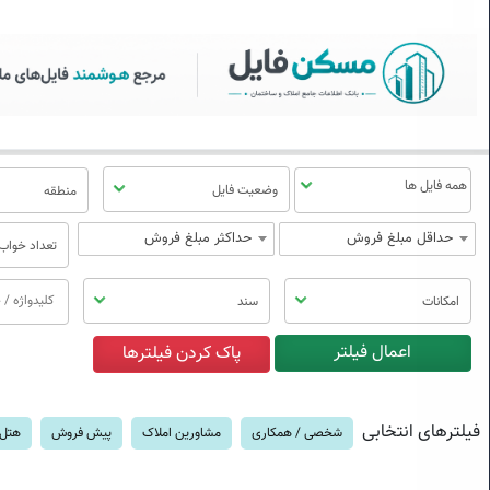
سکن فایل | خرید، فروش، رهن
منوی
مسکن
فایل
وضعیت فایل
منطقه
حداقل مبلغ فروش
حداکثر مبلغ فروش
تعداد خواب
امکانات
سند
فیلترهای انتخابی
شخصی / همکاری
مشاورین املاک
پیش فروش
هتل 