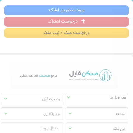
سکن فایل | خرید، فروش، رهن و اجاره آ
ورود مشاورین املاک
درخواست اشتراک
منوی
مسکن
درخواست ملک / ثبت ملک
فایل
وضعیت فایل
منطقه
نوع واگذاری
نوع ملک