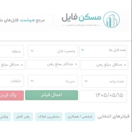
سکن فایل | خرید، فروش، رهن
منوی
مسکن
فایل
وضعیت فایل
منطقه
حداکثر مبلغ رهن
حداقل مبلغ رهن
حداقل مبلغ ا
سن بنا
امکانات
تعداد واحد
فیلترهای انتخابی
شخصی / همکاری
مشاورین املاک
رهن کامل
ویلایی