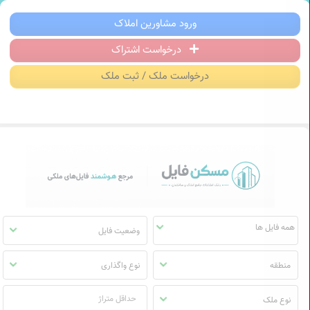
سکن فایل | خرید، فروش، رهن و اجاره آ
ورود مشاورین املاک
درخواست اشتراک
منوی
مسکن
درخواست ملک / ثبت ملک
فایل
وضعیت فایل
منطقه
نوع واگذاری
نوع ملک