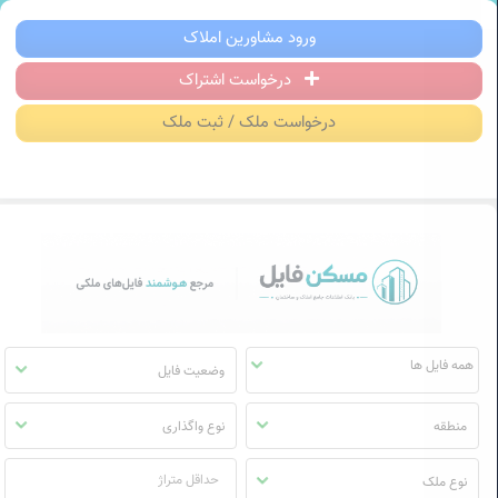
سکن فایل | خرید، فروش، رهن و اجاره آ
ورود مشاورین املاک
درخواست اشتراک
منوی
مسکن
درخواست ملک / ثبت ملک
فایل
وضعیت فایل
منطقه
نوع واگذاری
نوع ملک