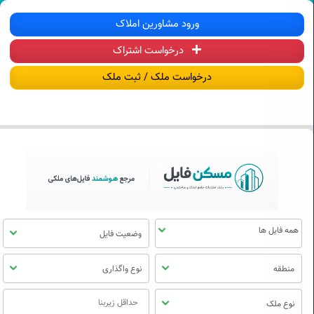
سکن فایل | خرید، فروش، رهن و اجاره آ
ورود مشاورین املاک
درخواست اشتراک
منوی
مسکن
درخواست ملک / ثبت ملک
فایل
وضعیت فایل
منطقه
نوع واگذاری
نوع ملک