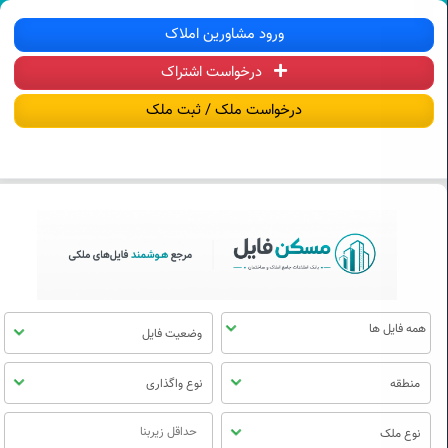
سکن فایل | خرید، فروش، رهن و اجاره آ
ورود مشاورین املاک
درخواست اشتراک
منوی
مسکن
درخواست ملک / ثبت ملک
فایل
وضعیت فایل
منطقه
نوع واگذاری
نوع ملک