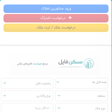
سکن فایل | خرید، فروش، رهن و اجاره آ
ورود مشاورین املاک
درخواست اشتراک
منوی
مسکن
درخواست ملک / ثبت ملک
فایل
وضعیت فایل
منطقه
نوع واگذاری
نوع ملک