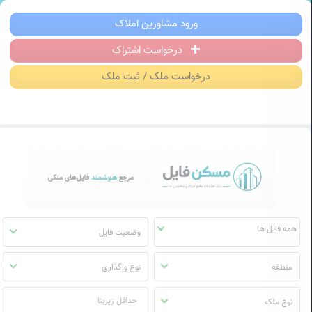
سکن فایل | خرید، فروش، رهن و اجاره آ
ورود مشاورین املاک
درخواست اشتراک
منوی
مسکن
درخواست ملک / ثبت ملک
فایل
وضعیت فایل
منطقه
نوع واگذاری
نوع ملک