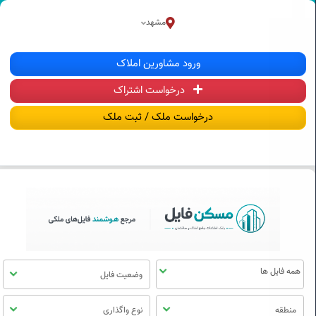
سکن فایل | خرید، فروش، رهن و اجاره آ
مشهد
منوی
ورود مشاورین املاک
مسکن
فایل
درخواست اشتراک
درخواست ملک / ثبت ملک
وضعیت فایل
منطقه
نوع واگذاری