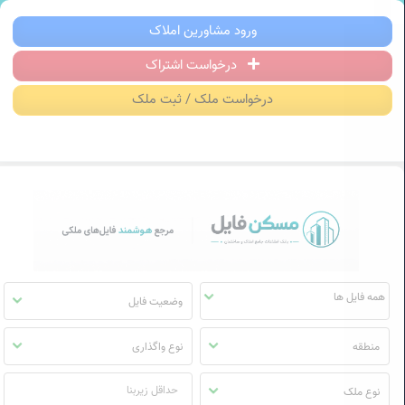
سکن فایل | خرید، فروش، رهن و اجاره آ
ورود مشاورین املاک
درخواست اشتراک
منوی
مسکن
درخواست ملک / ثبت ملک
فایل
وضعیت فایل
منطقه
نوع واگذاری
نوع ملک