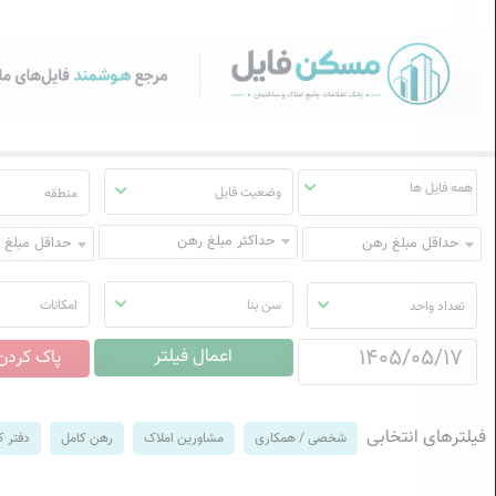
سکن فایل | خرید، فروش، رهن
منوی
مسکن
فایل
وضعیت فایل
منطقه
حداکثر مبلغ رهن
حداقل مبلغ رهن
حداقل مبلغ ا
سن بنا
امکانات
تعداد واحد
فیلترهای انتخابی
شخصی / همکاری
مشاورین املاک
رهن کامل
دفتر ک