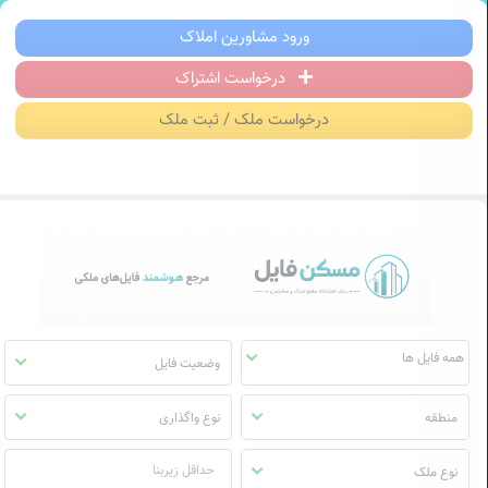
سکن فایل | خرید، فروش، رهن و اجاره آ
ورود مشاورین املاک
درخواست اشتراک
منوی
مسکن
درخواست ملک / ثبت ملک
فایل
وضعیت فایل
منطقه
نوع واگذاری
نوع ملک