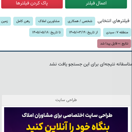
فیلترهای انتخابی
شخصی / همکاری
مشاورین املاک
رهن کامل
زمین
منطقه 7: سیدی
از تاریخ: 1405/03/19
تا تاریخ: 1405/05/18
نتایج :
0
فایل پیدا شد
تاسفانه نتیجه‌ای برای این جستجو یافت نشد
طراحی سایت