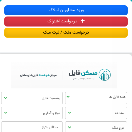
سکن فایل | خرید، فروش، رهن و اجاره آ
ورود مشاورین املاک
درخواست اشتراک
منوی
مسکن
درخواست ملک / ثبت ملک
فایل
وضعیت فایل
منطقه
نوع واگذاری
نوع ملک