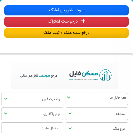
سکن فایل | خرید، فروش، رهن و اجاره آ
ورود مشاورین املاک
درخواست اشتراک
منوی
مسکن
درخواست ملک / ثبت ملک
فایل
وضعیت فایل
منطقه
نوع واگذاری
نوع ملک