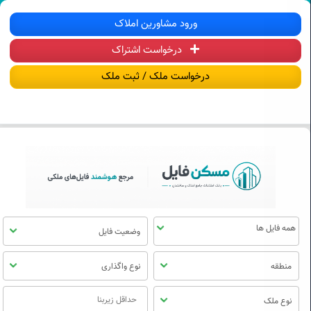
سکن فایل | خرید، فروش، رهن و اجاره آ
ورود مشاورین املاک
درخواست اشتراک
منوی
مسکن
درخواست ملک / ثبت ملک
فایل
وضعیت فایل
منطقه
نوع واگذاری
نوع ملک