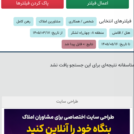
فیلترهای انتخابی
شخصی / همکاری
مشاورین املاک
رهن کامل
هتل / اقامتی
منطقه 8: چهارراه لشکر
از تاریخ: 1405/03/17
تا تاریخ: 1405/05/16
نتایج :
0
فایل پیدا شد
تاسفانه نتیجه‌ای برای این جستجو یافت نشد
طراحی سایت