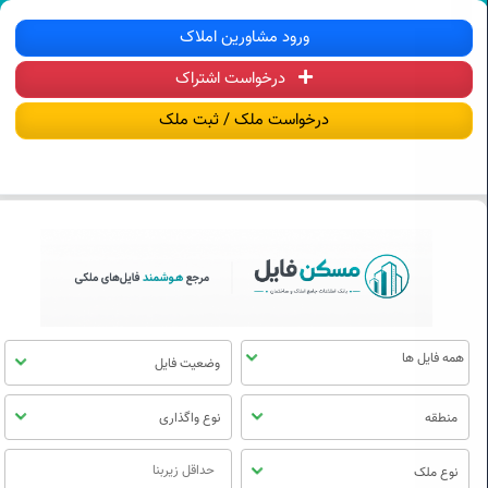
سکن فایل | خرید، فروش، رهن و اجاره آ
ورود مشاورین املاک
درخواست اشتراک
منوی
مسکن
درخواست ملک / ثبت ملک
فایل
وضعیت فایل
منطقه
نوع واگذاری
نوع ملک