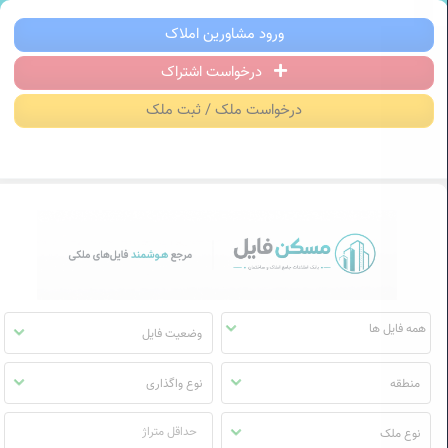
سکن فایل | خرید، فروش، رهن و اجاره آ
ورود مشاورین املاک
درخواست اشتراک
منوی
مسکن
درخواست ملک / ثبت ملک
فایل
وضعیت فایل
منطقه
نوع واگذاری
نوع ملک