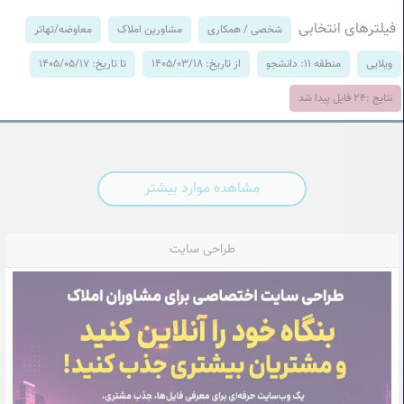
فیلترهای انتخابی
شخصی / همکاری
مشاورین املاک
معاوضه/تهاتر
ویلایی
منطقه 11: دانشجو
از تاریخ: 1405/03/18
تا تاریخ: 1405/05/17
نتایج :
24
فایل پیدا شد
مشاهده موارد بیشتر
طراحی سایت