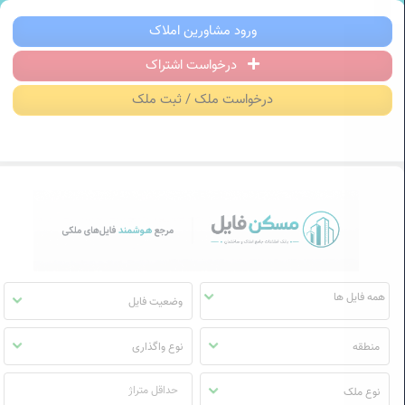
سکن فایل | خرید، فروش، رهن و اجاره آ
ورود مشاورین املاک
درخواست اشتراک
منوی
مسکن
درخواست ملک / ثبت ملک
فایل
وضعیت فایل
منطقه
نوع واگذاری
نوع ملک