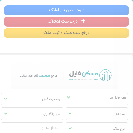
سکن فایل | خرید، فروش، رهن و اجاره آ
ورود مشاورین املاک
درخواست اشتراک
منوی
مسکن
درخواست ملک / ثبت ملک
فایل
وضعیت فایل
منطقه
نوع واگذاری
نوع ملک