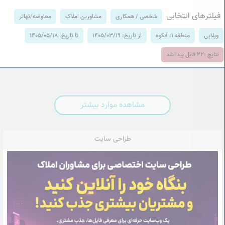
فیلترهای انتخابی
شخصی / همکاری
مشاورین املاک
معاوضه/تهاتر
ویلایی
منطقه 1: آبکوه
از تاریخ: 1405/03/19
تا تاریخ: 1405/05/18
نتایج :
22
فایل پیدا شد
مشاهده موارد بیشتر
طراحی سایت