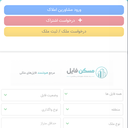
سکن فایل | خرید، فروش، رهن و اجاره آ
ورود مشاورین املاک
درخواست اشتراک
منوی
مسکن
درخواست ملک / ثبت ملک
فایل
وضعیت فایل
منطقه
نوع واگذاری
نوع ملک