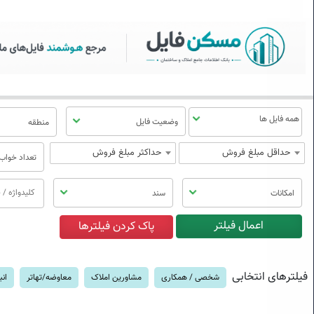
سکن فایل | خرید، فروش، رهن
منوی
مسکن
فایل
وضعیت فایل
منطقه
حداقل مبلغ فروش
حداکثر مبلغ فروش
تعداد خواب
امکانات
سند
فیلترهای انتخابی
شخصی / همکاری
مشاورین املاک
معاوضه/تهاتر
انب