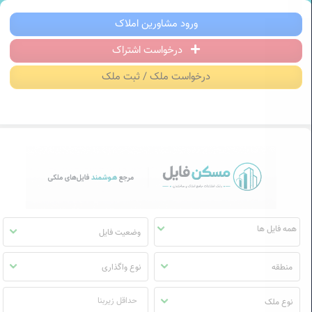
سکن فایل | خرید، فروش، رهن و اجاره آ
ورود مشاورین املاک
درخواست اشتراک
منوی
مسکن
درخواست ملک / ثبت ملک
فایل
وضعیت فایل
منطقه
نوع واگذاری
نوع ملک