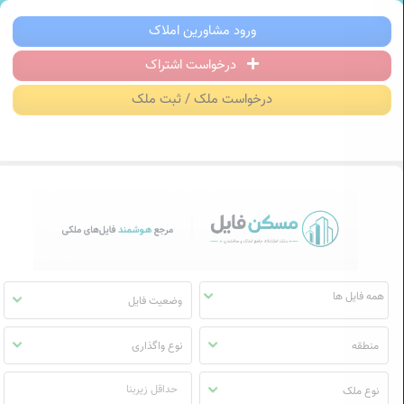
سکن فایل | خرید، فروش، رهن و اجاره آ
ورود مشاورین املاک
درخواست اشتراک
منوی
مسکن
درخواست ملک / ثبت ملک
فایل
وضعیت فایل
منطقه
نوع واگذاری
نوع ملک