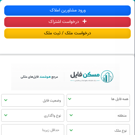
سکن فایل | خرید، فروش، رهن و اجاره آ
ورود مشاورین املاک
درخواست اشتراک
منوی
مسکن
درخواست ملک / ثبت ملک
فایل
وضعیت فایل
منطقه
نوع واگذاری
نوع ملک