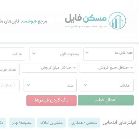
سکن فایل | خرید، فروش، رهن
منوی
مسکن
فایل
وضعیت فایل
منطقه
حداقل مبلغ فروش
حداکثر مبلغ فروش
تعداد خواب
امکانات
سند
فیلترهای انتخابی
شخصی / همکاری
مشاورین املاک
معاوضه/تهاتر
دفت