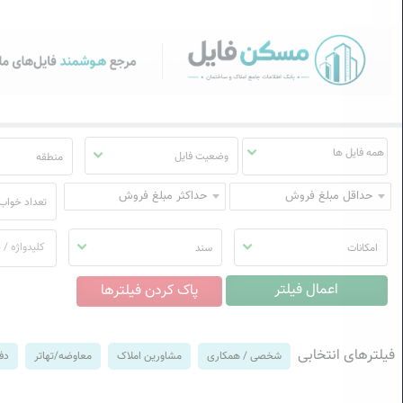
سکن فایل | خرید، فروش، رهن
منوی
مسکن
فایل
وضعیت فایل
منطقه
حداقل مبلغ فروش
حداکثر مبلغ فروش
تعداد خواب
امکانات
سند
فیلترهای انتخابی
شخصی / همکاری
مشاورین املاک
معاوضه/تهاتر
دفت