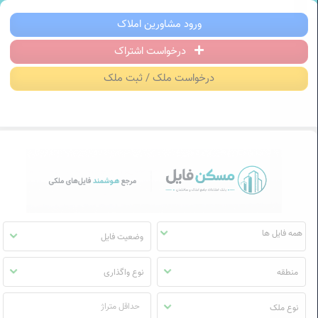
سکن فایل | خرید، فروش، رهن و اجاره آ
ورود مشاورین املاک
درخواست اشتراک
منوی
مسکن
درخواست ملک / ثبت ملک
فایل
وضعیت فایل
منطقه
نوع واگذاری
نوع ملک