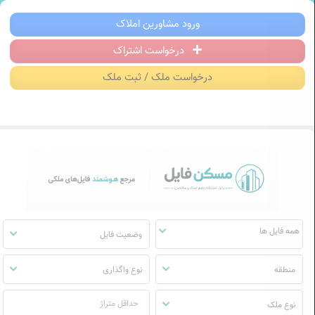
سکن فایل | خرید، فروش، رهن و اجاره آ
ورود مشاورین املاک
درخواست اشتراک
منوی
مسکن
درخواست ملک / ثبت ملک
فایل
وضعیت فایل
منطقه
نوع واگذاری
نوع ملک