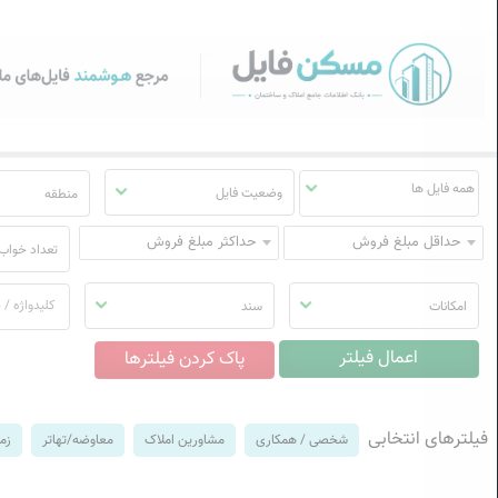
سکن فایل | خرید، فروش، رهن
منوی
مسکن
فایل
وضعیت فایل
منطقه
حداقل مبلغ فروش
حداکثر مبلغ فروش
تعداد خواب
امکانات
سند
فیلترهای انتخابی
شخصی / همکاری
مشاورین املاک
معاوضه/تهاتر
زم