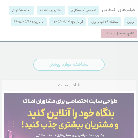
فیلترهای انتخابی
شخصی / همکاری
مشاورین املاک
معاوضه/تهاتر
زمین
منطقه 9: آب و برق
از تاریخ: 1405/03/17
تا تاریخ: 1405/05/16
نتایج :
11
فایل پیدا شد
مشاهده موارد بیشتر
طراحی سایت