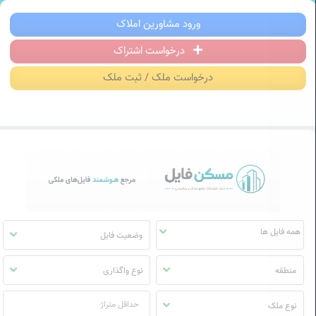
سکن فایل | خرید، فروش، رهن و اجاره آ
ورود مشاورین املاک
درخواست اشتراک
منوی
مسکن
درخواست ملک / ثبت ملک
فایل
وضعیت فایل
منطقه
نوع واگذاری
نوع ملک