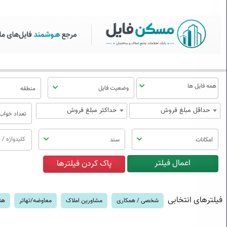
سکن فایل | خرید، فروش، رهن
منوی
مسکن
فایل
وضعیت فایل
منطقه
حداقل مبلغ فروش
حداکثر مبلغ فروش
تعداد خواب
امکانات
سند
فیلترهای انتخابی
شخصی / همکاری
مشاورین املاک
معاوضه/تهاتر
هت