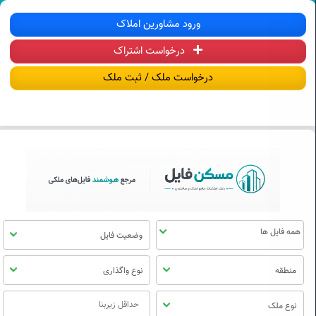
سکن فایل | خرید، فروش، رهن و اجاره آ
ورود مشاورین املاک
درخواست اشتراک
منوی
مسکن
درخواست ملک / ثبت ملک
فایل
وضعیت فایل
منطقه
نوع واگذاری
نوع ملک