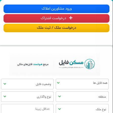
سکن فایل | خرید، فروش، رهن و اجاره آ
ورود مشاورین املاک
درخواست اشتراک
منوی
مسکن
درخواست ملک / ثبت ملک
فایل
وضعیت فایل
منطقه
نوع واگذاری
نوع ملک