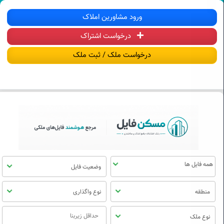
سکن فایل | خرید، فروش، رهن و اجاره آ
ورود مشاورین املاک
درخواست اشتراک
منوی
مسکن
درخواست ملک / ثبت ملک
فایل
وضعیت فایل
منطقه
نوع واگذاری
نوع ملک