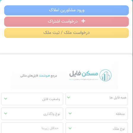
سکن فایل | خرید، فروش، رهن و اجاره آ
ورود مشاورین املاک
درخواست اشتراک
منوی
مسکن
درخواست ملک / ثبت ملک
فایل
وضعیت فایل
منطقه
نوع واگذاری
نوع ملک