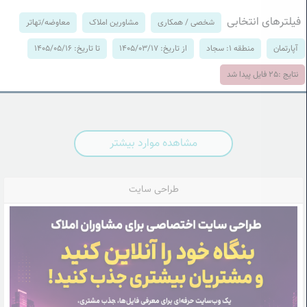
فیلترهای انتخابی
شخصی / همکاری
مشاورین املاک
معاوضه/تهاتر
آپارتمان
منطقه 1: سجاد
از تاریخ: 1405/03/17
تا تاریخ: 1405/05/16
نتایج :
25
فایل پیدا شد
مشاهده موارد بیشتر
طراحی سایت