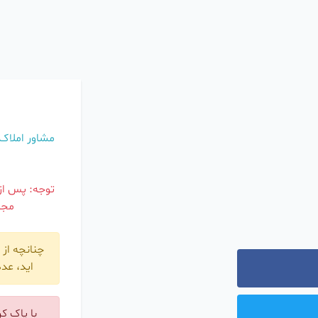
و
مشاور املاک
توجه: پس از 
مجا
چنانچه از 
اید، عد
با پاک ک