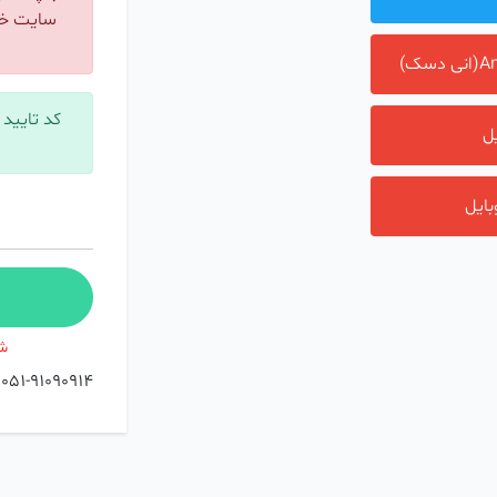
سایت خا
کد تایید 
یل
شر
051-91090914