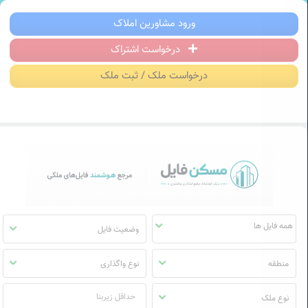
سکن فایل | خرید، فروش، رهن و اجاره آ
ورود مشاورین املاک
درخواست اشتراک
منوی
مسکن
درخواست ملک / ثبت ملک
فایل
وضعیت فایل
منطقه
نوع واگذاری
نوع ملک